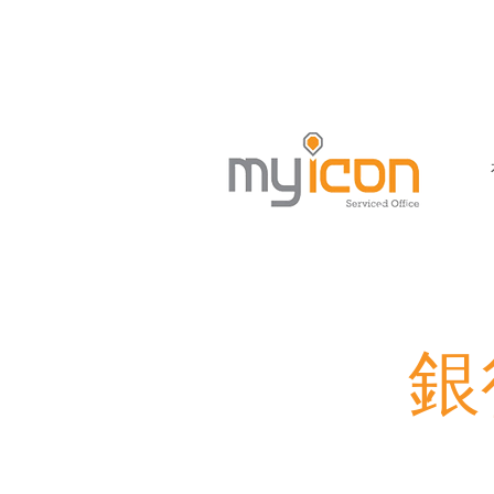
銅鑼灣軒尼詩道458-468號金
銀