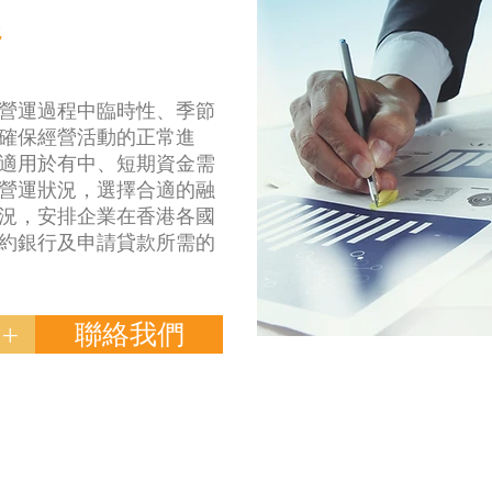
資
營運過程中臨時性、季節
確保經營活動的正常進
適用於有中、短期資金需
營運狀況，選擇合適的融
況，安排企業在香港各國
約銀行及申請貸款所需的
+
聯絡我們