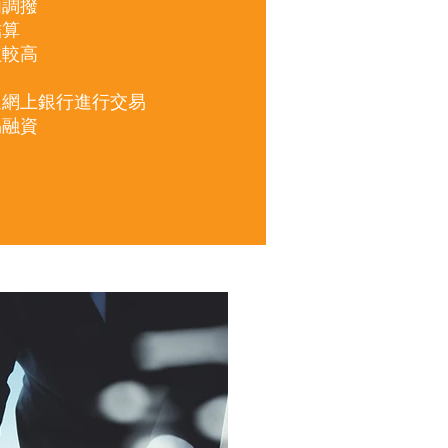
由調撥
結算
益較高
通網上銀行進行交易
易融資