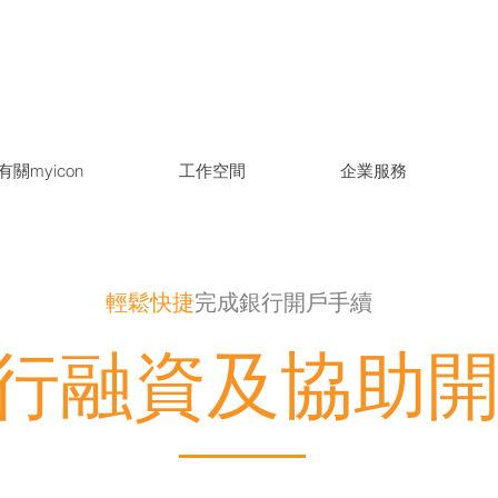
聯商業中心2樓
info@myiconoffice.com.h
有關myicon
工作空間
企業服務
輕鬆快捷
完成銀行開戶手續
行融資及協助