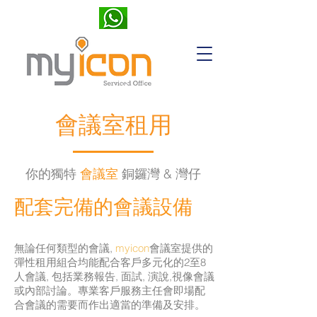
會議室租用
你的獨特
會議室
銅鑼灣 & 灣仔
配套完備的會議設備
無論任何類型的會議,
myicon
會
議室提供的
彈性租用組合均能配合客戶多元化的2至8
人會議, 包括業務報告, 面試, 演說,視像會議
或內部討論。專業客戶服務主任會即場配
合會議的需要而作出適當的準備及安排。