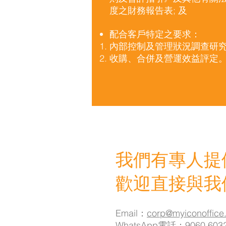
度之財務報告表; 及
配合客戶特定之要求：
內部控制及管理狀況調查研
收購、合併及營運效益評定
我們有專人提
歡迎直接與我
Email：
corp@myiconoffice
WhatsApp電話：
9060 603