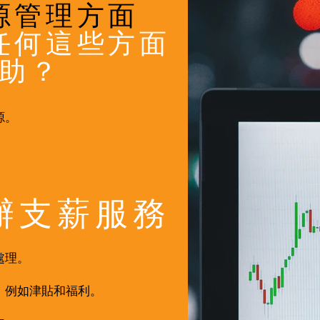
源管理方面
任何這些方面
助？
源。
辦支薪服務
處理。
，例如津貼和福利。