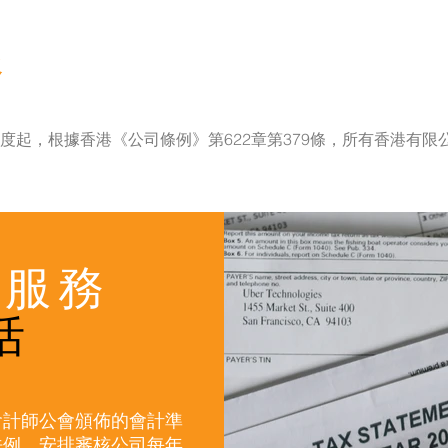
務
5年度起，根據香港《公司條例》第622章第379條，所有香港有
的服務
括
會計師公會頒佈的會計準
法例，安排審核公司每年