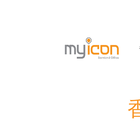
銅鑼灣軒尼詩道458-468號金