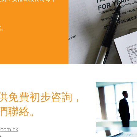
究。
。
供免費初步咨詢，
們聯絡。
.com.hk
2