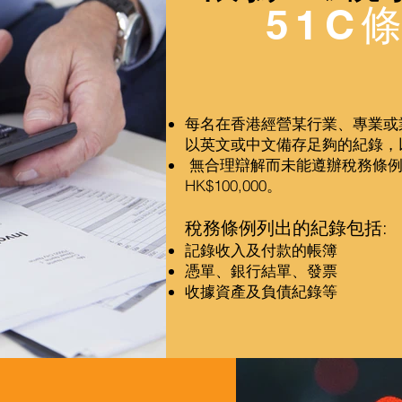
51C
每名在香港經營某行業、專業或
以英文或中文備存足夠的紀錄，
無合理辯解而未能遵辦稅務條例
HK$100,000。
稅務條例列出的紀錄包括:
記錄收入及付款的帳簿
憑單、銀行結單、發票
收據資產及負債紀錄等