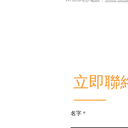
​立即聯
名字