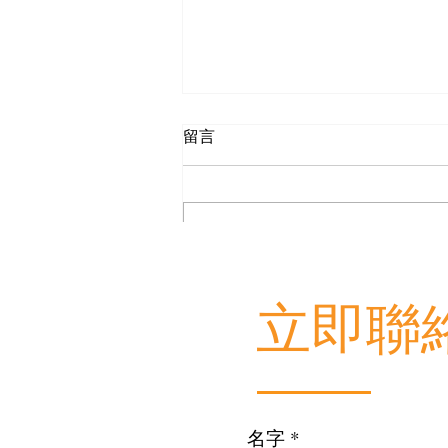
留言
撰寫留言......
2023年 銅鑼灣商務中心 的優
​立即聯
勢及發展
名字