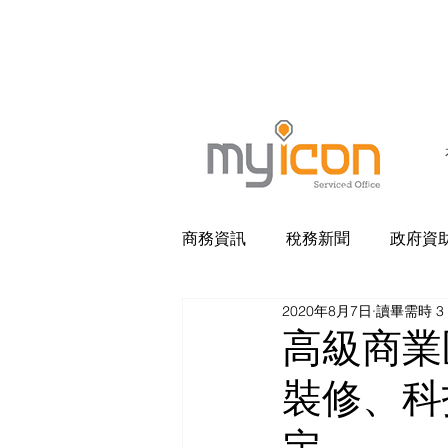
銅鑼灣軒尼詩道458-468號金
商務資訊
稅務新聞
政府資
2020年8月7日
讀畢需時 3
高級商業
裝修、科