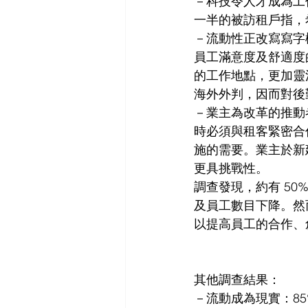
－科技令人才成為工
一半的被訪租戶指，
－流動性正改寫寫字
員工滿意度及舒適度
的工作地點，更加靈
海外外判，因而對後
－業主為改革的推動
時必須與租客緊密合
施的需要。業主於新
更具挑戰性。
調查發現，約有 5
及員工數目下降。然
以提高員工的合作、
其他調查結果：
－流動成為現實：8