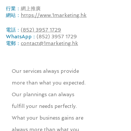
行業：
網上推廣
網站：
https://www.1marketing.hk
電話：
(852) 3957 1729
WhatsApp：
(852) 3957 1729
電郵：
contact@1marketing.hk
Our services always provide
more than what you expected.
Our plannings can always
fulfill your needs perfectly.
What your business gains are
always more than what you