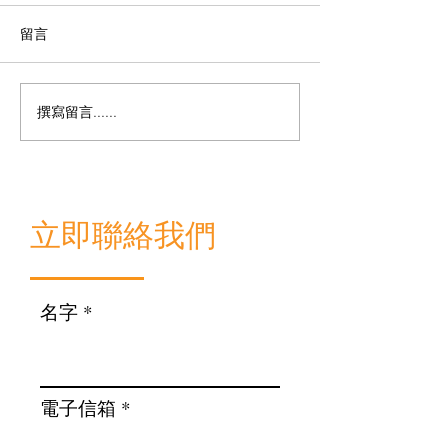
留言
撰寫留言......
面對政府眾多資助基金，
新加坡公司有乜
唔識點申請？合唔合資格
善用政府400萬
申請？​
​立即聯絡我們
名字
電子信箱