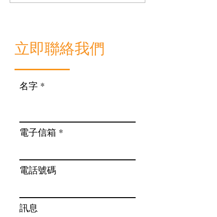
唔識點申請？合唔合資格
善用政府400萬
申請？​
​立即聯絡我們
名字
電子信箱
電話號碼
訊息